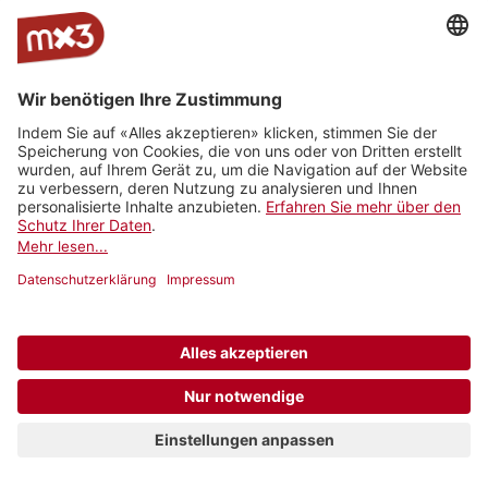
Jam On
rro - radio
Radio
RhoneFM
M Le
RNV -
Radio
rottu
Summernight
Média
Radio
oberwallis
Nord
Vaudois
Vertical
RADIO
Radio
Radio
La Fabrik
Backstagera
Radio
VARMUSIC
Smash
grenzenlos
Kanal K
SRF
Radio
7radio
Radio
BreathFM
Musikberatung
Rocher
Ticino
Radio
Radio 4
Radio 4
Radio Life
Plus Radio
Radio
3FACH
TNG
TNG_
Channel
Vostok