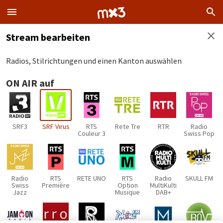
Stream bearbeiten
Radios, Stilrichtungen und einen Kanton auswählen
ON AIR auf
SRF3
SRF Virus
RTS
Rete Tre
RTR
Radio
Couleur 3
Swiss Pop
Radio
RTS
RETE UNO
RTS
Radio
SKULL FM
Swiss
Première
Option
MultiKulti
Jazz
Musique
DAB+