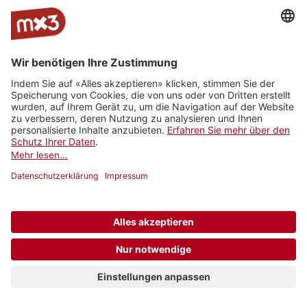
Jam On
rro - radio
Radio
RhoneFM
M Le
RNV -
Radio
rottu
Summernight
Média
Radio
oberwallis
Nord
Vaudois
Vertical
RADIO
Radio
Radio
La Fabrik
Backstagera
Radio
VARMUSIC
Smash
grenzenlos
Kanal K
SRF
Radio
7radio
Radio
BreathFM
Musikberatung
Rocher
Ticino
Radio
Radio 4
Radio 4
Radio Life
Plus Radio
Radio
3FACH
TNG
TNG_
Channel
Vostok