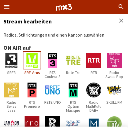
Stream bearbeiten
Radios, Stilrichtungen und einen Kanton auswählen
ON AIR auf
SRF3
SRF Virus
RTS
Rete Tre
RTR
Radio
Couleur 3
Swiss Pop
Radio
RTS
RETE UNO
RTS
Radio
SKULL FM
Swiss
Première
Option
MultiKulti
Jazz
Musique
DAB+