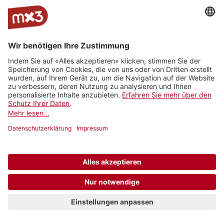
1/20
Bäumli
LCone
Sex
OY
Voler, coller
NOLA
Mandeley feat. Dodo
Mundartisten
Ne nei
bzar (vs)
WHY DO I
Ada Calypso
Remember Me