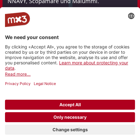
NNAVY, Scopamare und Malummí.
**Entdecke, was die SRG Sender für am
Schweizer Musiktag vorgesehen haben:
SRF
RTS
RSI
RTR
**