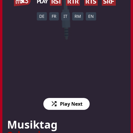
DE
FR
IT
RM
EN
shuffle
Play Next
Musiktag