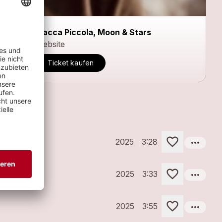
Piacca Piccola, Moon & Stars
Website
Ticket kaufen
more_horiz
2025
3:28
more_horiz
2025
3:33
more_horiz
2025
3:55