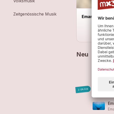
Volksmusik
Zeitgenössische Musik
Emanuel Reiter 
Neu
Ema
Wi
2 ON AIR
Ema
Ema
Ema