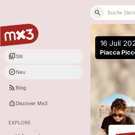
Zum Hauptinhalt springen
Hauptnavigation
Suchen
search
16 Juli 20
Piacca Picc
library_music
Stil
new_releases
Neu
rss_feed
Blog
help_clinic
Discover Mx3
EXPLORE