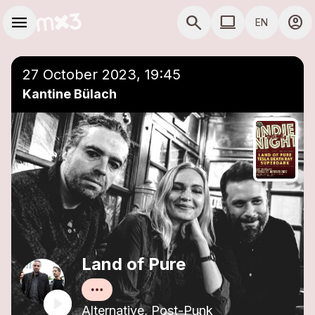
Skip to main content
Main navigation
menu
search
computer
account_circle
EN
close
Add to a playlist
COMPUTER USE D
27 October 2023, 19:45
Kantine Bülach
Land of Pure
Alternative, Post-Punk