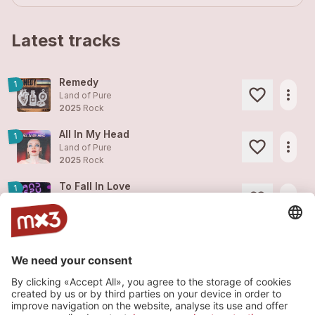
Latest tracks
Remedy
1
more_horiz
Land of Pure
2025
Rock
All In My Head
1
more_horiz
Land of Pure
2025
Rock
To Fall In Love
1
more_horiz
Land of Pure
2025
Rock
Suspicion
1
more_horiz
Land of Pure
2025
Rock
She's The Feather
more_horiz
Land of Pure