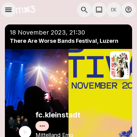
Zum Hauptinhalt springen
Hauptnavigation
menu
search
computer
account_circle
DE
close
Einer Playlist hinzufügen
COMPUTER COMP
18 November 2023, 21:30
There Are Worse Bands Festival, Luzern
fc.kleinstadt
Mittelland Emo