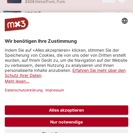
2026
Metal/Punk, Punk
uns:gut
1
more_horiz
fc.kleinstadt
2025
Metal/Punk, Punk
höhenangst
2
more_horiz
fc.kleinstadt
2024
Rock
Curva Nord (Demo 2021)
more_horiz
fc.kleinstadt
2021
Rock
Normal (Demo 2021)
more_horiz
fc.kleinstadt
2021
Metal/Punk, Punk
© 2006-2026 SRG SSR •
Kontakt
•
API
•