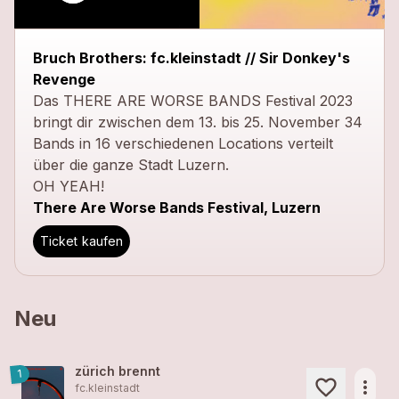
close
Bruch Brothers: fc.kleinstadt // Sir Donkey's
Revenge
Das THERE ARE WORSE BANDS Festival 2023
bringt dir zwischen dem 13. bis 25. November 34
Bands in 16 verschiedenen Locations verteilt
über die ganze Stadt Luzern.
OH YEAH!
There Are Worse Bands Festival, Luzern
Ticket kaufen
Neu
zürich brennt
1
more_horiz
fc.kleinstadt