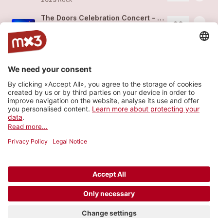
The Doors Celebration Concert - Alte Kaserne Zürich, Jan 2023
more_horiz
Last Avenue (feat.
Last Avenue
)
2023
Rock
The Doors Celebration Concert - Alte Kaserne Zürich, Jan 2023
more_horiz
Last Avenue (feat.
Last Avenue
)
2023
Rock
The Beginning
4
more_horiz
Last Avenue (feat.
Last Avenue
)
2023
Rock
Load more
© 2006-2026 SRG SSR •
Contact
•
API
•
Legal
terms
•
Privacy settings