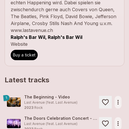
echten Happening wird. Dabei spielen sie
zwischendurch gerne auch Covers von Queen,
The Beatles, Pink Floyd, David Bowie, Jefferson
Airplane, Crosby Stills Nash And Young u.v.m.
www.lastavenue.ch
Ralph's Bar Wil, Ralph's Bar Wil
Website
Buy a ticket
Latest tracks
The Beginning - Video
1
more_horiz
Last Avenue (feat.
Last Avenue
)
2023
Rock
The Doors Celebration Concert - Alte Kaserne Zürich, Jan 2023
more_horiz
Last Avenue (feat.
Last Avenue
)
2023
Rock