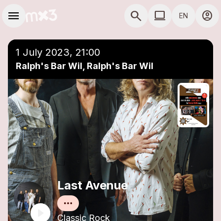
Skip to main content
Main navigation
menu
search
computer
account_circle
EN
close
Add to a playlist
COMPUTER USE D
1 July 2023, 21:00
Ralph's Bar Wil, Ralph's Bar Wil
Last Avenue
Classic Rock