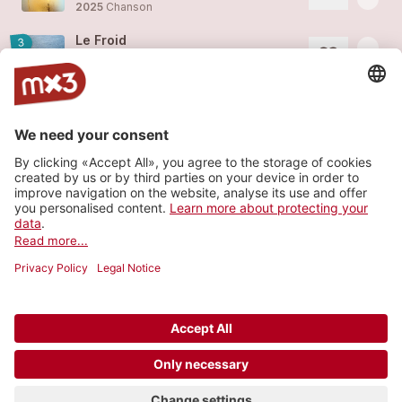
2025
Chanson
Le Froid
3
more_horiz
Yves Ali Zahno (feat. Priscille Oehninger, Christophe Calpini)
2023
Chanson
Heroe No More
1
more_horiz
Yves Ali Zahno (feat.
Christophe Calpini
)
2022
Pop
Farewell
1
more_horiz
Yves Ali Zahno
2022
Folk/Country, Folk
Load more
© 2006-2026 SRG SSR •
Contact
•
API
•
Legal