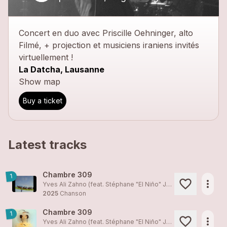
Concert en duo avec Priscille Oehninger, alto
Filmé, + projection et musiciens iraniens invités
virtuellement !
La Datcha, Lausanne
Show map
Buy a ticket
Latest tracks
Chambre 309
1
more_horiz
Yves Ali Zahno (feat. Stéphane "El Niño" Jorg)
2025
Chanson
Chambre 309
1
more_horiz
Yves Ali Zahno (feat. Stéphane "El Niño" Jorg)