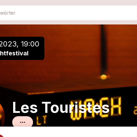
close
Einer Playlist hinzufügen
2023, 19:00
tfestival
Les Touristes
Schweizer Mundartpop