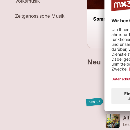
Volksmusik
Zeitgenössische Musik
Sommernachtfe
Neu
Wa
Les
Wa
3 ON AIR
Les
Al
Les