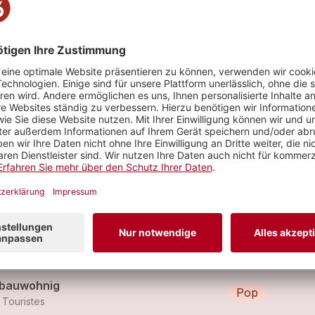
stival
ch (Coastie Remix)
Electro
 Touristes
ch
Pop
 Touristes
tbauwohnig
Pop
 Touristes