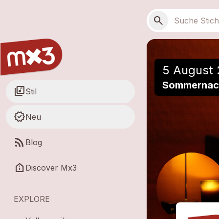
Zum Hauptinhalt springen
Hauptnavigation
Suchen
search
5 August 
Sommernach
library_music
Stil
new_releases
Neu
rss_feed
Blog
help_clinic
Discover Mx3
EXPLORE