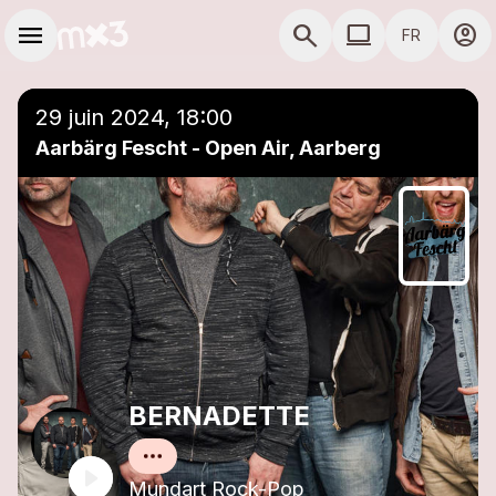
Aller au contenu principal
Navigation principale
menu
search
computer
account_circle
FR
close
Ajouter à une playlist
COMPUTER THÈME
29 juin 2024, 18:00
Aarbärg Fescht - Open Air, Aarberg
BERNADETTE
Mundart Rock-Pop