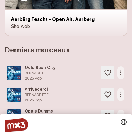
close
Aarbärg Fescht - Open Air, Aarberg
Site web
Derniers morceaux
Gold Rush City
more_horiz
BERNADETTE
2025
Pop
Arrivederci
more_horiz
BERNADETTE
2025
Pop
Öppis Dumms
more_horiz
BERNADETTE
2025
Pop