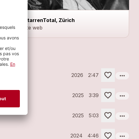
GitarrenTotal, Zürich
Site web
more_horiz
2026
2:47
more_horiz
2025
3:39
more_horiz
2025
5:03
more_horiz
2024
4:46