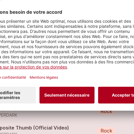
 (CH)
rceaux
ft King
Rock
PERDARK
vely
Rock
PERDARK
k, Talk, Talk
Rock
PERDARK
posite Thumb (Official Video)
Rock