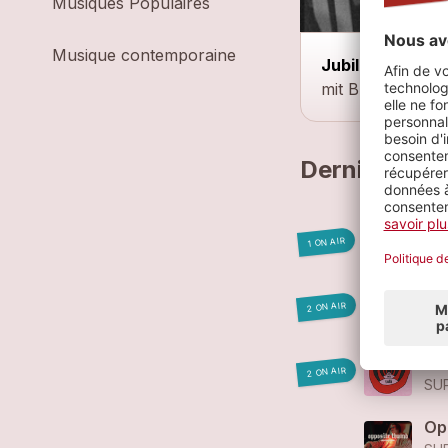
Musiques Populaires
Musique contemporaine
Jubiläumshows
mit Bumblebees
Derniers mo
Dri
1 ON AIR
SU
Lo
2 ON AIR
SU
Tal
2 ON AIR
SU
Op