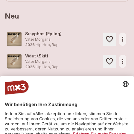
Neu
Sisyphos (Epilog)
more_horiz
Vater Morgana
2026
Hip Hop, Rap
Wäut (Skit)
more_horiz
Vater Morgana
2026
Hip Hop, Rap
Schwanegsang
more_horiz
Vater Morgana
2026
Hip Hop, Rap
Van Life
more_horiz
Vater Morgana
2026
Hip Hop, Rap
Brigitte
more_horiz
Vater Morgana
2026
Hip Hop, Rap