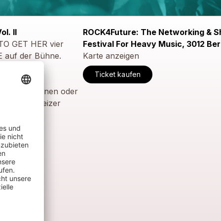
l. II
ROCK4Future: The Networking & 
TO GET HER vier
Festival For Heavy Music, 3012 Be
E auf der Bühne.
Karte anzeigen
Teaser Video
Ticket kaufen
en, BookerInnen oder
en der Schweizer
00