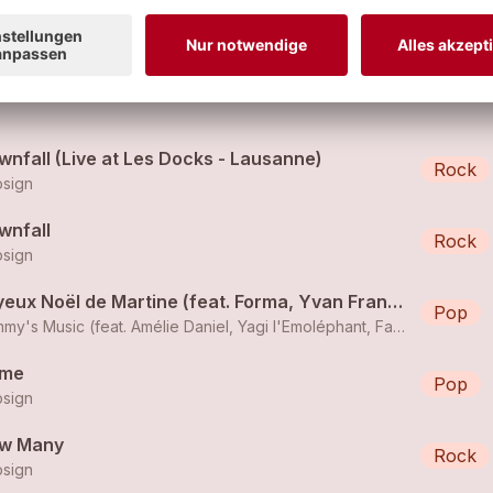
CHF (nur "Show Ticket" möglich!)
wnfall (Live at Les Docks - Lausanne)
Rock
sign
wnfall
Rock
sign
Joyeux Noël de Martine (feat. Forma, Yvan Franel (Stevans), Antony Trice, Sophie de Quay, Yann Lambiel, Silance, Faustine Jenny, Tafta, Hypsign, Amélie Daniel, Bastoun, Mané, Pascal Rinaldi, RAW, jO Mettraux, Stavros (Dirty Sound Magnet), Kiuzano, Kala, Chris Maldah, Jenny Lorant, Fabien Volery, Yagi l'Emoléphant, Thierry Savary, Sophie Noir)
Pop
my's Music (feat.
Amélie Daniel
,
Yagi l'Emoléphant
,
Faustine Jenny
,
me
Pop
sign
w Many
Rock
sign