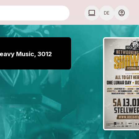
computer
account_circle
DE
COMPUTER COMPUTE
eavy Music, 3012