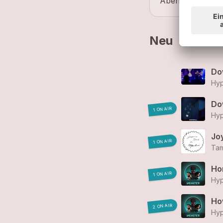
Abendkasse: 40 
Neu
Do
Hyp
Do
1 ON AIR
Hyp
1 ON AIR
Tam
Ho
1 ON AIR
Hyp
Ho
2 ON AIR
Hyp