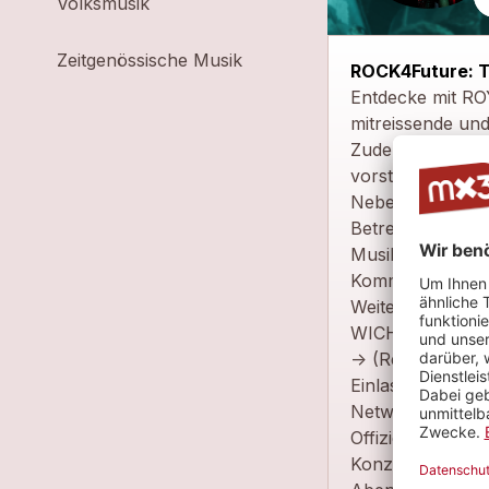
Volksmusik
Zeitgenössische Musik
ROCK4Future: Th
Entdecke mit 
mitreissende un
Zudem sind weite
vorstellen und f
Neben geilen Ko
BetreiberInnen v
Musikszene blic
Komm vorbei, ve
Weitere Informat
WICHTIG: So, 07
-> (Restkontinge
Einlass nur mit 
Networking-Sessi
Offizielle Türöf
Konzertbeginn: 