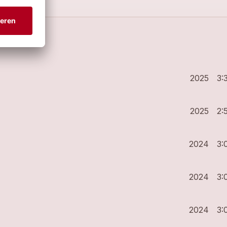
2025
3:
2025
2:
2024
3:
CHRIS MALDAH
,
BASTOUN
,
Antony Trice
,
Yann Lambiel
,
STEVANS
,
2024
3:
2024
3: