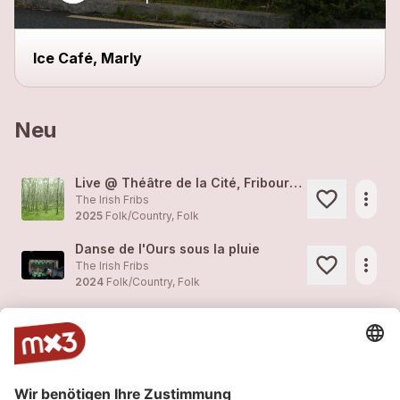
Ice Café, Marly
Neu
Live @ Théâtre de la Cité, Fribourg, 28.03.2025
more_horiz
The Irish Fribs
2025
Folk/Country, Folk
Danse de l'Ours sous la pluie
more_horiz
The Irish Fribs
2024
Folk/Country, Folk
Présaintpatrick à Prez
more_horiz
The Irish Fribs
2024
Folk/Country, Folk
Le Groove, Genève, St-Patrick 2024
more_horiz
The Irish Fribs