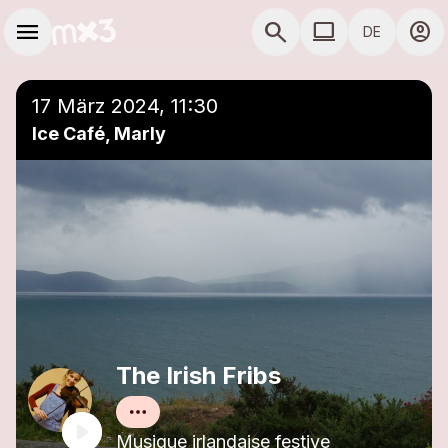
Zum Hauptinhalt springen
Hauptnavigation
menu
search
computer
account_circle
DE
close
Einer Playlist hinzufügen
COMPUTER COMP
17 März 2024, 11:30
Ice Café, Marly
The Irish Fribs
Musique irlandaise festive