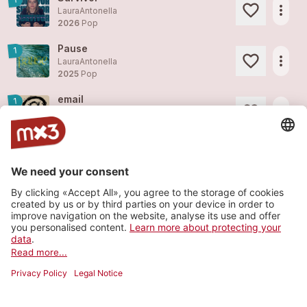
more_horiz
LauraAntonella
2026
Pop
Pause
1
more_horiz
LauraAntonella
2025
Pop
email
1
more_horiz
LauraAntonella
2025
Pop
Stoned
2
more_horiz
LauraAntonella
2025
Pop
Live Performance Openair Bütschwil
more_horiz
LauraAntonella
2024
Pop
Load more