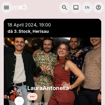
Skip to main content
Main navigation
menu
search
computer
account_circle
EN
close
Add to a playlist
COMPUTER USE D
18 April 2024, 19:00
dä 3. Stock, Herisau
LauraAntonella
Brass-Pop