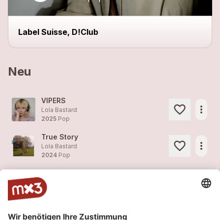
Label Suisse, D!Club
Neu
VIPERS
more_horiz
Lola Bastard
2025
Pop
True Story
more_horiz
Lola Bastard
2024
Pop
I care
more_horiz
Lola Bastard
2024
Pop
Hold On
more_horiz
Lola Bastard