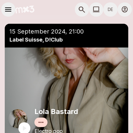
Zum Hauptinhalt springen
Hauptnavigation
menu
search
computer
account_circle
DE
close
Einer Playlist hinzufügen
COMPUTER COMP
15 September 2024, 21:00
Label Suisse, D!Club
Lola Bastard
Electro pop