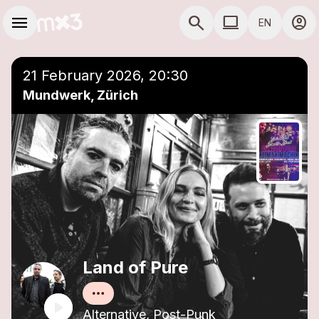
Skip to main content
Main navigation
menu
search
computer
account_circle
EN
close
Add to a playlist
COMPUTER USE D
21 February 2026, 20:30
Mundwerk, Zürich
Land of Pure
Alternative, Post-Punk