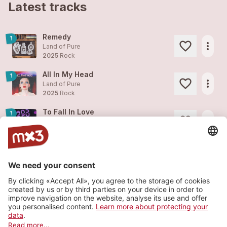
Latest tracks
Remedy
1
more_horiz
Land of Pure
2025
Rock
All In My Head
1
more_horiz
Land of Pure
2025
Rock
To Fall In Love
1
more_horiz
Land of Pure
2025
Rock
Suspicion
1
more_horiz
Land of Pure
2025
Rock
She's The Feather
more_horiz
Land of Pure
2024
Rock