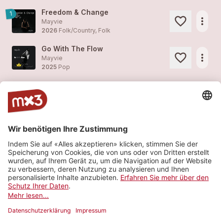
Freedom & Change
1
more_horiz
Mayvie
2026
Folk/Country, Folk
Go With The Flow
more_horiz
Mayvie
2025
Pop
Keep Going Radio Edit
1
more_horiz
Mayvie
2025
Pop
Jump The Gun
1
more_horiz
Mayvie
2024
Pop
Step By Step (Ukulele Remake)
more_horiz
Mayvie
2023
Pop
Mehr sehen