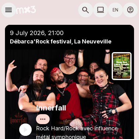
Skip to main content
Main navigation
menu
search
computer
account_circle
EN
close
Add to a playlist
COMPUTER USE D
9 July 2026, 21:00
Débarca'Rock festival, La Neuveville
Innerfall
Rock Hard/Rock avec influence
métal symphonique