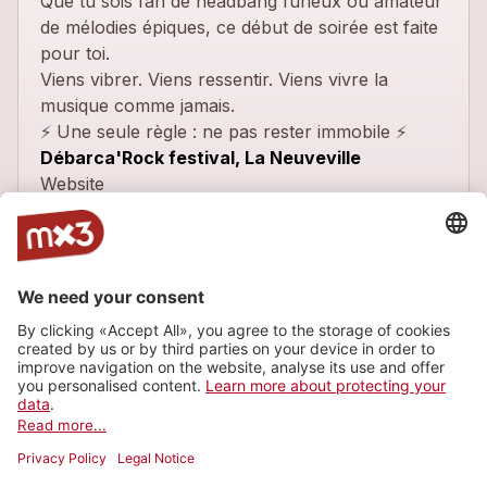
Que tu sois fan de headbang furieux ou amateur
de mélodies épiques, ce début de soirée est faite
pour toi.
Viens vibrer. Viens ressentir. Viens vivre la
musique comme jamais.
⚡ Une seule règle : ne pas rester immobile ⚡
Débarca'Rock festival, La Neuveville
Website
Latest tracks
CHOICES
1
more_horiz
Innerfall
2026
Rock
Choices
1
more_horiz
Innerfall
2025
Rock