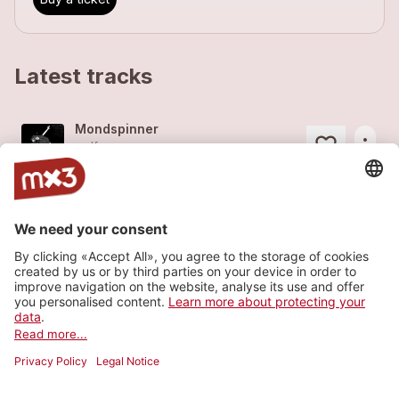
Latest tracks
Mondspinner
more_horiz
wolfer
2022
Rock
Heave Me
more_horiz
wolfer
2022
Rock
Soulcrusher
more_horiz
wolfer
2022
Rock
Soft As Teeth
more_horiz
wolfer
2022
Rock