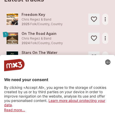
Freedom Key
more_horiz
Chris Regez & Band
2025
Folk/Country, Country
On The Road Again
1
more_horiz
Chris Regez & Band
2024
Folk/Country, Country
Stars On The Water
more_horiz
Chris Regez & Band
2024
Folk/Country, Country
Honky Tonk Blues
more_horiz
Chris Regez & Band
2024
Folk/Country, Country
Here For You
more_horiz
Chris Regez & Band
2024
Folk/Country, Country
Load more