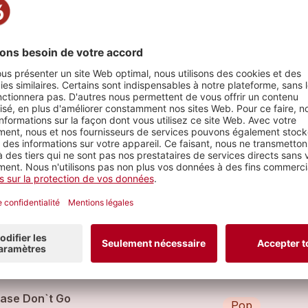
nd
rceaux
Undone 2013 - PETER FINC feat. EPHRAIM SALZMANN
Pop
raim Salzmann (feat.
Peter Finc
)
lf The Man, Twice The Lover
Rock
er Finc
ease Don`t Go
Pop