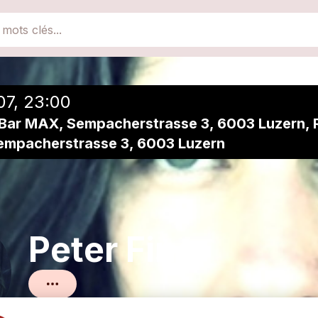
close
Ajouter à une playlist
07, 23:00
 Bar MAX, Sempacherstrasse 3, 6003 Luzern, 
empacherstrasse 3, 6003 Luzern
Peter Finc
Pop