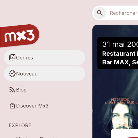
Aller au contenu principal
Navigation principale
Recherche
search
31 mai 20
Restaurant
library_music
Genres
Bar MAX, S
new_releases
Nouveau
rss_feed
Blog
help_clinic
Discover Mx3
EXPLORE