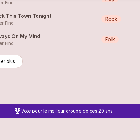
er Finc
ck This Town Tonight
Rock
er Finc
ways On My Mind
Folk
er Finc
her plus
trophy
Vote pour le meilleur groupe de ces 20 ans
Player agrandi avec plus de contrôles et d'informations su
clos
G SSR •
Contact
•
API
•
Termes et conditions
•
Paramètres
skip_previous
skip_next