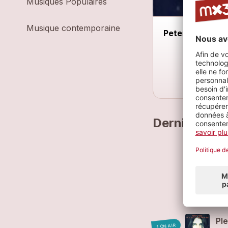
Musiques Populaires
Musique contemporaine
Peter Finc & Ba
Derniers mo
Eph
Ha
Pet
Pl
1 ON AIR