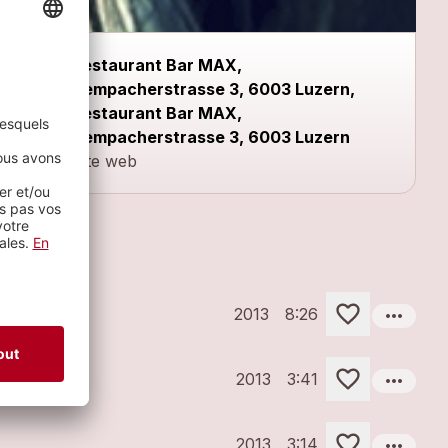
Restaurant Bar MAX,
Sempacherstrasse 3, 6003 Luzern,
Restaurant Bar MAX,
Sempacherstrasse 3, 6003 Luzern
Site web
more_horiz
2013
8:26
more_horiz
2013
3:41
more_horiz
2013
3:14