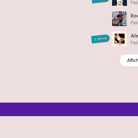
Pet
Ro
Pet
Al
2 ON AIR
Pet
Affic
© 2006-2026 SR