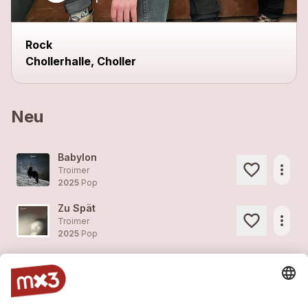
Rock
Chollerhalle, Choller
Neu
Babylon
more_horiz
Troimer
2025
Pop
Zu Spät
more_horiz
Troimer
2025
Pop
Captain meiner Seele
more_horiz
Troimer
2025
Pop