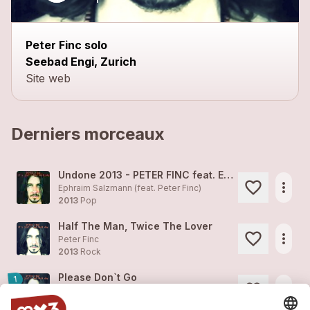
Peter Finc solo
Seebad Engi, Zurich
Site web
Derniers morceaux
Undone 2013 - PETER FINC feat. EPHRAIM SALZMANN
more_horiz
Ephraim Salzmann (feat.
Peter Finc
)
2013
Pop
Half The Man, Twice The Lover
more_horiz
Peter Finc
2013
Rock
Please Don`t Go
1
more_horiz
Peter Finc
2013
Pop