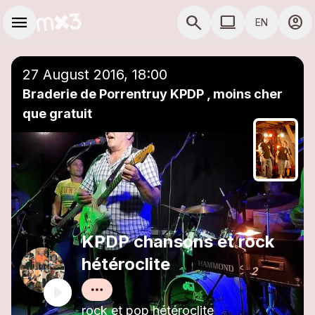
Skip to main content
Main navigation
menu
search
computer
account_circle
EN
close
Add to a playlist
COMPUTER USE D
27 August 2016, 18:00
Braderie de Porrentruy KPDP , moins cher
que gratuit
KPDP chansons et rock
hétéroclite
rock et pop hétéroclite