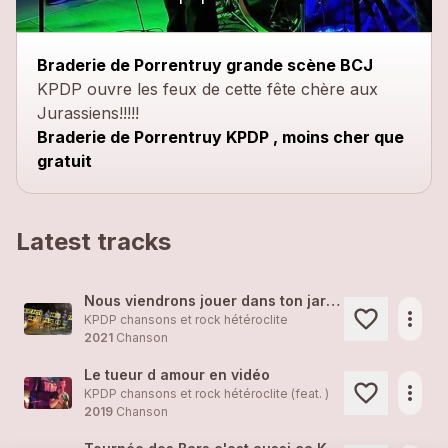
close
Braderie de Porrentruy grande scène BCJ
KPDP ouvre les feux de cette fête chère aux
Jurassiens!!!!!
Braderie de Porrentruy KPDP , moins cher que
gratuit
Latest tracks
Nous viendrons jouer dans ton jardin !
more_horiz
KPDP chansons et rock hétéroclite
2021
Chanson
Le tueur d amour en vidéo
more_horiz
KPDP chansons et rock hétéroclite (feat. )
2019
Chanson