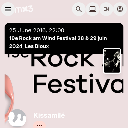
Skip to main content
Main navigation
menu
search
computer
account_circle
EN
COMPUTER USE D
25 June 2016, 22:00
19e Rock am Wind Festival 28 & 29 juin
2024, Les Bioux
Kissamilé