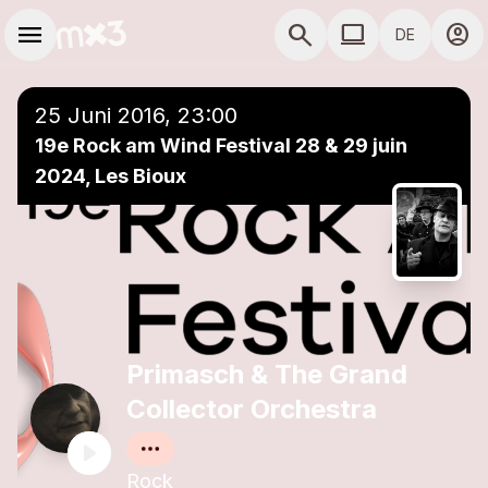
Zum Hauptinhalt springen
Hauptnavigation
menu
search
computer
account_circle
DE
close
Einer Playlist hinzufügen
COMPUTER COMP
25 Juni 2016, 23:00
19e Rock am Wind Festival 28 & 29 juin
2024, Les Bioux
Primasch & The Grand
Collector Orchestra
Rock