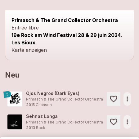
close
Primasch & The Grand Collector Orchestra
Entrée libre
19e Rock am Wind Festival 28 & 29 juin 2024,
Les Bioux
Karte anzeigen
Neu
Ojos Negros (Dark Eyes)
3
more_horiz
Primasch & The Grand Collector Orchestra
2015
Chanson
Sehnaz Longa
more_horiz
Primasch & The Grand Collector Orchestra
2013
Rock