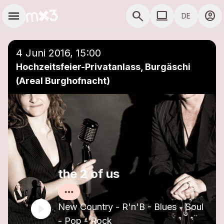
Zum Hauptinhalt springen
Hauptnavigation
menu
search
computer
account_circle
DE
close
Einer Playlist hinzufügen
COMPUTER COMP
4 Juni 2016, 15:00
Hochzeitsfeier-Privatanlass, Burgäschi
(Areal Burghofnacht)
the 2 of us
New Country - R'n'B - Blues - Soul
- Pop - Rock