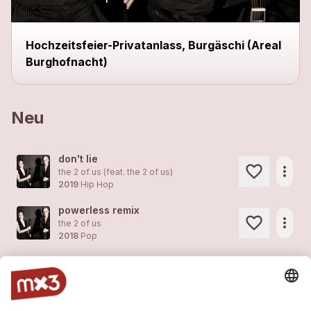
Hochzeitsfeier-Privatanlass, Burgäschi (Areal
Burghofnacht)
Neu
don't lie
more_horiz
the 2 of us (feat.
the 2 of us
)
2019
Hip Hop
powerless remix
more_horiz
the 2 of us
2018
Pop
song instead of a kiss
more_horiz
the 2 of us
2018
Pop