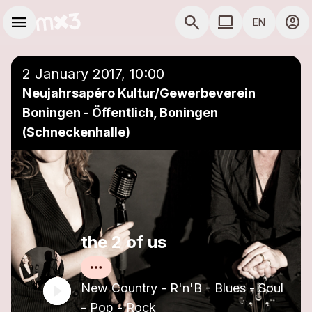
Skip to main content
Main navigation
menu
search
computer
account_circle
EN
close
Add to a playlist
COMPUTER USE D
2 January 2017, 10:00
Neujahrsapéro Kultur/Gewerbeverein
Boningen - Öffentlich, Boningen
(Schneckenhalle)
the 2 of us
New Country - R'n'B - Blues - Soul
- Pop - Rock