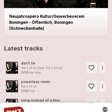
Neujahrsapéro Kultur/Gewerbeverein
Boningen - Öffentlich, Boningen
(Schneckenhalle)
Latest tracks
don't lie
more_horiz
the 2 of us (feat.
the 2 of us
)
2019
Hip Hop
powerless remix
more_horiz
the 2 of us
2018
Pop
song instead of a kiss
more_horiz
the 2 of us
2018
Pop