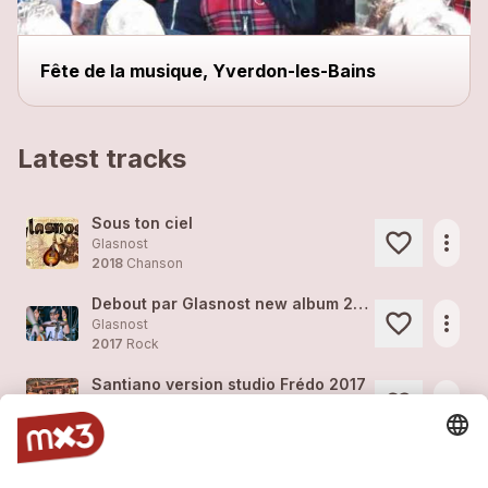
Fête de la musique, Yverdon-les-Bains
Latest tracks
Sous ton ciel
more_horiz
Glasnost
2018
Chanson
Debout par Glasnost new album 2018
more_horiz
Glasnost
2017
Rock
Santiano version studio Frédo 2017
more_horiz
Glasnost
2017
Rock
Debout version studio Frédo 2017
more_horiz
Glasnost