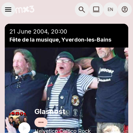
Skip to main content
Main navigation
menu
search
computer
account_circle
EN
close
Add to a playlist
COMPUTER USE D
21 June 2004, 20:00
Fête de la musique, Yverdon-les-Bains
Glasnost
Helvetico Celtico Rock