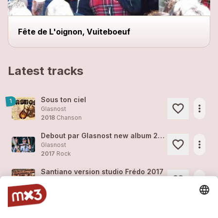
Fête de L'oignon, Vuiteboeuf
Latest tracks
Sous ton ciel
1
more_horiz
Glasnost
2018
Chanson
Debout par Glasnost new album 2018
more_horiz
Glasnost
2017
Rock
Santiano version studio Frédo 2017
more_horiz
Glasnost
2017
Rock
Debout version studio Frédo 2017
more_horiz
Glasnost