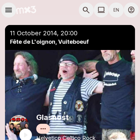
Skip to main content
Main navigation
menu
search
computer
account_circle
EN
close
Add to a playlist
COMPUTER USE D
11 October 2014, 20:00
Fête de L'oignon, Vuiteboeuf
Glasnost
Helvetico Celtico Rock