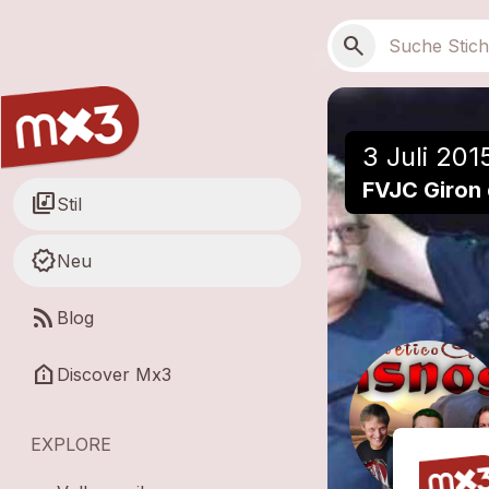
Zum Hauptinhalt springen
Hauptnavigation
Suchen
search
3 Juli 201
FVJC Giron 
library_music
Stil
new_releases
Neu
rss_feed
Blog
help_clinic
Discover Mx3
EXPLORE