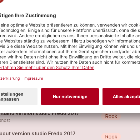
s ton ciel
Chanson
snost
bout par Glasnost new album 2018
Rock
snost
ntiano version studio Frédo 2017
Rock
snost
bout version studio Frédo 2017
Rock