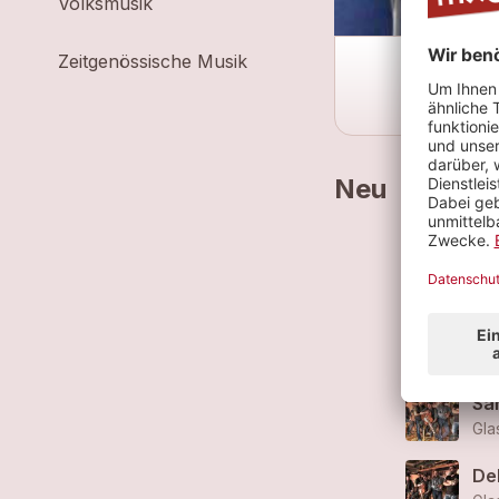
Volksmusik
Zeitgenössische Musik
Neu
Sou
Gla
De
Gla
Sa
Gla
De