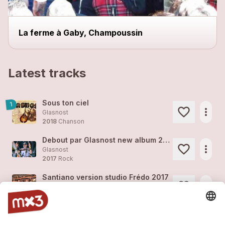
La ferme à Gaby, Champoussin
Latest tracks
Sous ton ciel
1
more_horiz
Glasnost
2018
Chanson
Debout par Glasnost new album 2018
more_horiz
Glasnost
2017
Rock
Santiano version studio Frédo 2017
more_horiz
Glasnost
2017
Rock
Debout version studio Frédo 2017
more_horiz
Glasnost