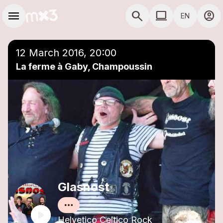
Skip to main content
Main navigation
menu
search
computer
account_circle
EN
close
Add to a playlist
COMPUTER USE D
12 March 2016, 20:00
La ferme à Gaby, Champoussin
Glasnost
Helvetico Celtico Rock