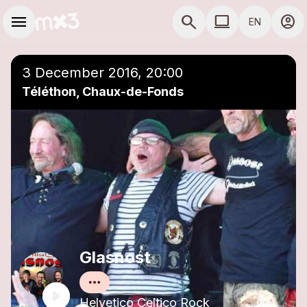
Skip to main content
Main navigation
menu
search
computer
account_circle
EN
close
Add to a playlist
COMPUTER USE D
3 December 2016, 20:00
Téléthon, Chaux-de-Fonds
Glasnost
Helvetico Celtico Rock