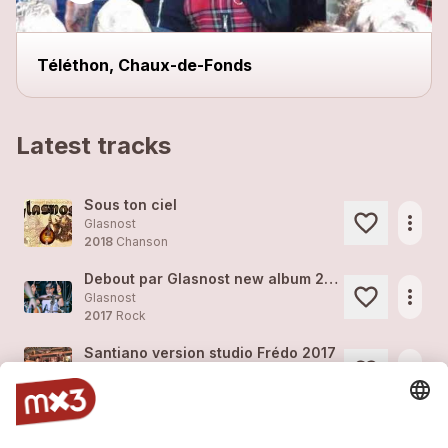
Téléthon, Chaux-de-Fonds
Latest tracks
Sous ton ciel
more_horiz
Glasnost
2018
Chanson
Debout par Glasnost new album 2018
more_horiz
Glasnost
2017
Rock
Santiano version studio Frédo 2017
more_horiz
Glasnost
2017
Rock
Debout version studio Frédo 2017
more_horiz
Glasnost