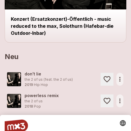
Konzert (Ersatzkonzert)-Öffentlich - music
reduced to the max, Solothurn (Hafebar-die
Outdoor-Inbar)
Neu
don't lie
more_horiz
the 2 of us (feat.
the 2 of us
)
2019
Hip Hop
powerless remix
more_horiz
the 2 of us
2018
Pop
song instead of a kiss
more_horiz
the 2 of us
2018
Pop