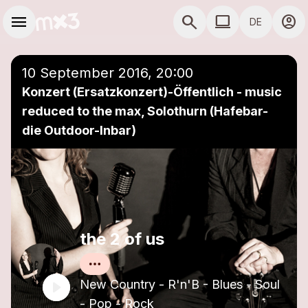
Zum Hauptinhalt springen
Hauptnavigation
menu
search
computer
account_circle
DE
close
Einer Playlist hinzufügen
COMPUTER COMP
10 September 2016, 20:00
Konzert (Ersatzkonzert)-Öffentlich - music
reduced to the max, Solothurn (Hafebar-
die Outdoor-Inbar)
the 2 of us
New Country - R'n'B - Blues - Soul
- Pop - Rock