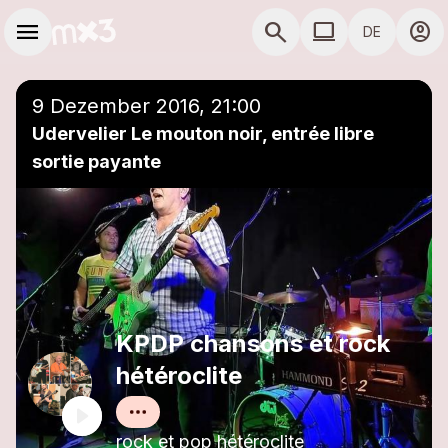
Zum Hauptinhalt springen
Hauptnavigation
menu
search
computer
account_circle
DE
close
Einer Playlist hinzufügen
COMPUTER COMP
9 Dezember 2016, 21:00
Udervelier Le mouton noir, entrée libre
sortie payante
KPDP chansons et rock
hétéroclite
rock et pop hétéroclite