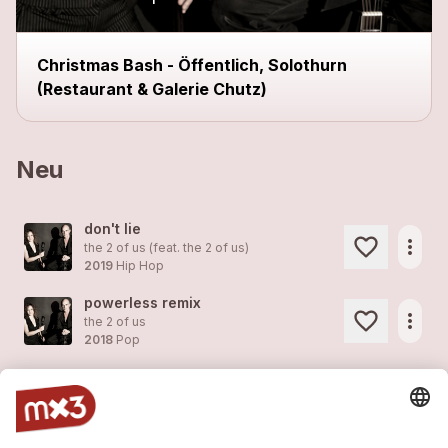
Christmas Bash - Öffentlich, Solothurn
(Restaurant & Galerie Chutz)
Neu
don't lie
more_horiz
the 2 of us (feat.
the 2 of us
)
2019
Hip Hop
powerless remix
more_horiz
the 2 of us
2018
Pop
song instead of a kiss
more_horiz
the 2 of us
2018
Pop