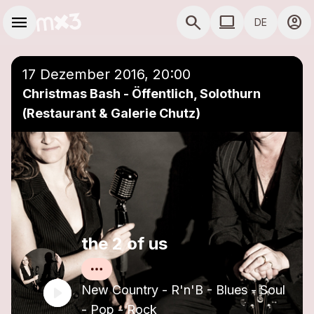
Zum Hauptinhalt springen
Hauptnavigation
menu
search
computer
account_circle
DE
close
Einer Playlist hinzufügen
COMPUTER COMP
17 Dezember 2016, 20:00
Christmas Bash - Öffentlich, Solothurn
(Restaurant & Galerie Chutz)
the 2 of us
New Country - R'n'B - Blues - Soul
- Pop - Rock