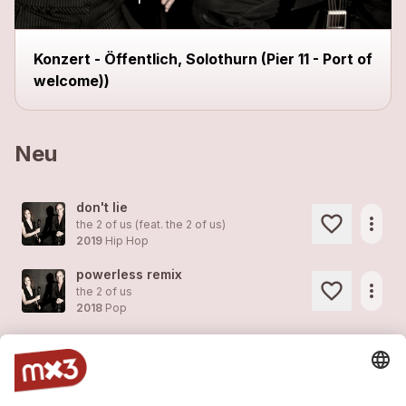
Konzert - Öffentlich, Solothurn (Pier 11 - Port of
welcome))
Neu
don't lie
more_horiz
the 2 of us (feat.
the 2 of us
)
2019
Hip Hop
powerless remix
more_horiz
the 2 of us
2018
Pop
song instead of a kiss
more_horiz
the 2 of us
2018
Pop