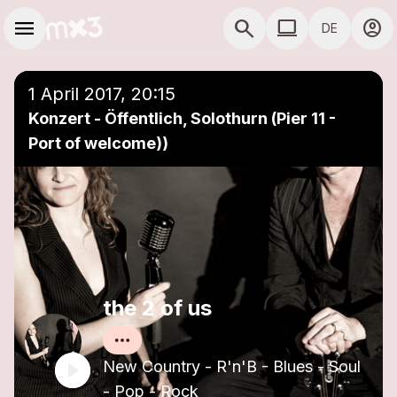
Zum Hauptinhalt springen
Hauptnavigation
menu
search
computer
account_circle
DE
close
Einer Playlist hinzufügen
COMPUTER COMP
1 April 2017, 20:15
Konzert - Öffentlich, Solothurn (Pier 11 -
Port of welcome))
the 2 of us
New Country - R'n'B - Blues - Soul
- Pop - Rock