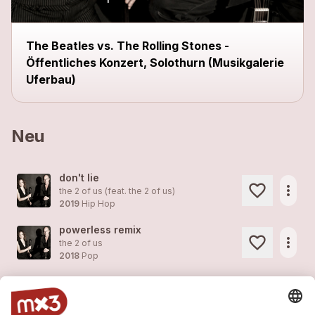
The Beatles vs. The Rolling Stones -
Öffentliches Konzert, Solothurn (Musikgalerie
Uferbau)
Neu
don't lie
more_horiz
the 2 of us (feat.
the 2 of us
)
2019
Hip Hop
powerless remix
more_horiz
the 2 of us
2018
Pop
song instead of a kiss
more_horiz
the 2 of us
2018
Pop