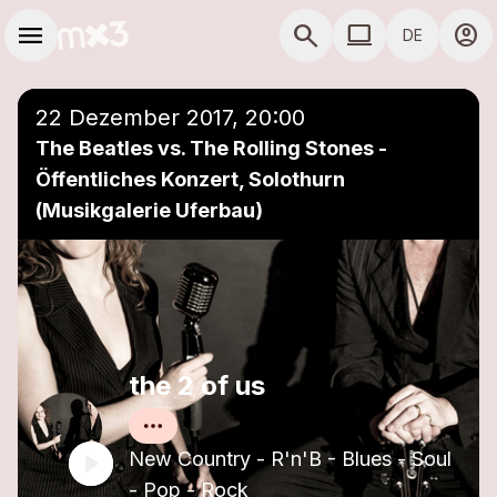
Zum Hauptinhalt springen
Hauptnavigation
menu
search
computer
account_circle
DE
close
Einer Playlist hinzufügen
COMPUTER COMP
22 Dezember 2017, 20:00
The Beatles vs. The Rolling Stones -
Öffentliches Konzert, Solothurn
(Musikgalerie Uferbau)
the 2 of us
New Country - R'n'B - Blues - Soul
- Pop - Rock