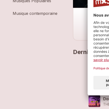
Musiques Populaires
Musique contemporaine
Derniers mo
Ra
TH
Ra
TH
Do
TH