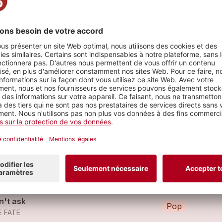
rceaux
in on You
Pop
E FATE
in on You
Pop
E FATE
n't ask
Pop
E FATE