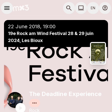
Skip to main content
Main navigation
menu
search
computer
account_circle
EN
close
Add to a playlist
COMPUTER USE D
22 June 2018, 19:00
19e Rock am Wind Festival 28 & 29 juin
2024, Les Bioux
The Deadline Experience
Rock