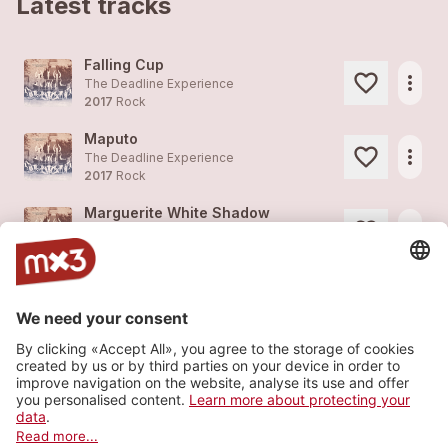
Latest tracks
Falling Cup
more_horiz
The Deadline Experience
2017
Rock
Maputo
more_horiz
The Deadline Experience
2017
Rock
Marguerite White Shadow
more_horiz
The Deadline Experience
2017
Rock
Traffic Light Heroes
more_horiz
The Deadline Experience
2017
Rock
Messy Places
more_horiz
The Deadline Experience
2017
Rock