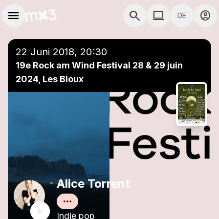
Zum Hauptinhalt springen
Hauptnavigation
menu
search
computer
account_circle
DE
close
Einer Playlist hinzufügen
COMPUTER COMP
22 Juni 2018, 20:30
19e Rock am Wind Festival 28 & 29 juin
2024, Les Bioux
Alice Torrent
Indie pop