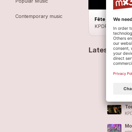
Popular Music
Contemporary music
Fête du village
KPDP aime la fête
Latest track
Nou
KPD
Le
KPD
To
KPD
Mo