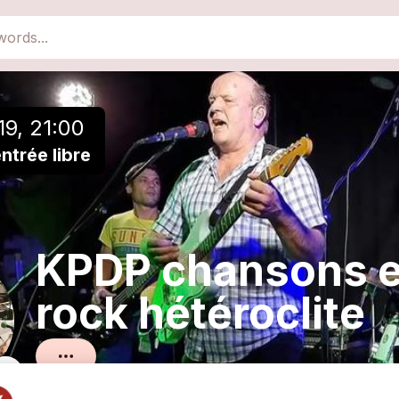
close
Add to a playlist
19, 21:00
ntrée libre
KPDP chansons e
rock hétéroclite
rock et pop hétéroclite