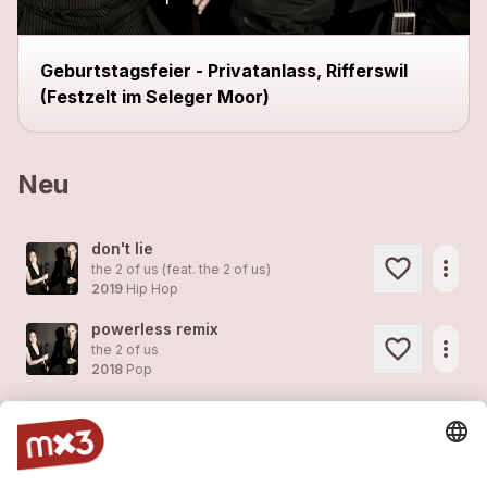
Geburtstagsfeier - Privatanlass, Rifferswil
(Festzelt im Seleger Moor)
Neu
don't lie
more_horiz
the 2 of us (feat.
the 2 of us
)
2019
Hip Hop
powerless remix
more_horiz
the 2 of us
2018
Pop
song instead of a kiss
more_horiz
the 2 of us
2018
Pop