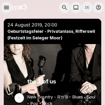
Zum Hauptinhalt springen
Hauptnavigation
menu
search
computer
account_circle
DE
close
Einer Playlist hinzufügen
COMPUTER COMP
24 August 2019, 20:00
Geburtstagsfeier - Privatanlass, Rifferswil
(Festzelt im Seleger Moor)
the 2 of us
New Country - R'n'B - Blues - Soul
- Pop - Rock