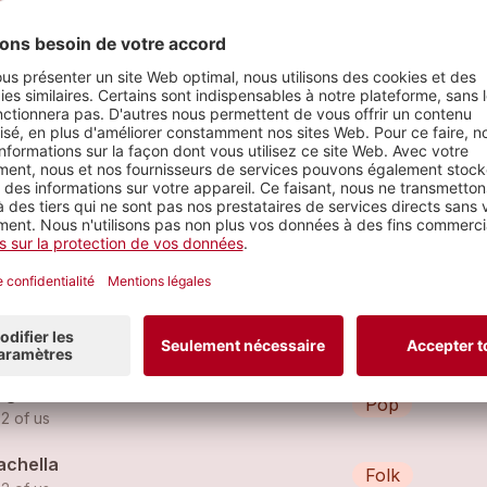
rceaux
't lie
Hip Hop
 2 of us (feat.
the 2 of us
)
werless remix
Pop
 2 of us
g instead of a kiss
Pop
 2 of us
achella
Folk