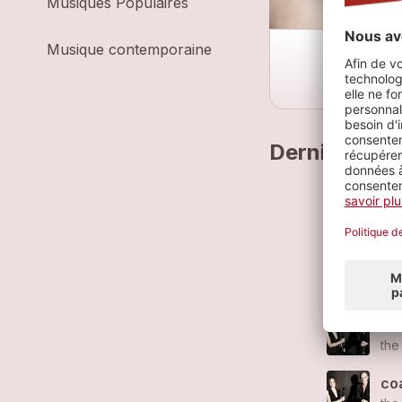
Musiques Populaires
Musique contemporaine
Derniers mo
don
the
po
the
son
the
co