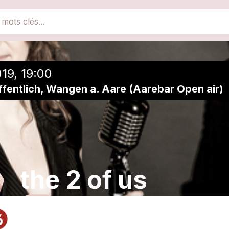
close
Ajouter à une playlist
19, 19:00
ffentlich, Wangen a. Aare (Aarebar Open air)
the 2 of us
New Country - R'n'B - Blues - Soul - Pop - Rock