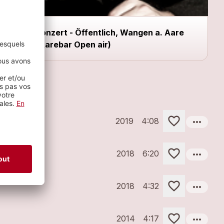
Konzert - Öffentlich, Wangen a. Aare
(Aarebar Open air)
more_horiz
2019
4:08
more_horiz
2018
6:20
more_horiz
2018
4:32
more_horiz
2014
4:17