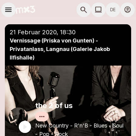
Zum Hauptinhalt springen
Hauptnavigation
menu
search
computer
account_circle
DE
close
Einer Playlist hinzufügen
COMPUTER COMP
21 Februar 2020, 18:30
Vernissage (Priska von Gunten) -
Privatanlass, Langnau (Galerie Jakob
Ilfishalle)
the 2 of us
New Country - R'n'B - Blues - Soul
- Pop - Rock