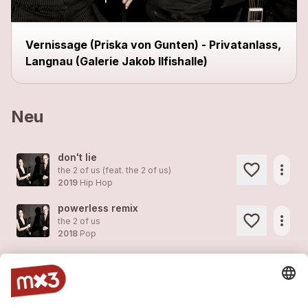
Vernissage (Priska von Gunten) - Privatanlass,
Langnau (Galerie Jakob Ilfishalle)
Neu
don't lie
more_horiz
the 2 of us (feat.
the 2 of us
)
2019
Hip Hop
powerless remix
more_horiz
the 2 of us
2018
Pop
song instead of a kiss
more_horiz
the 2 of us
2018
Pop