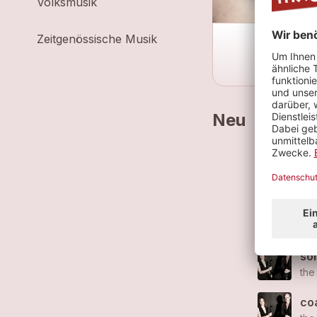
Volksmusik
Zeitgenössische Musik
Neu
don
the
po
the
son
the
co