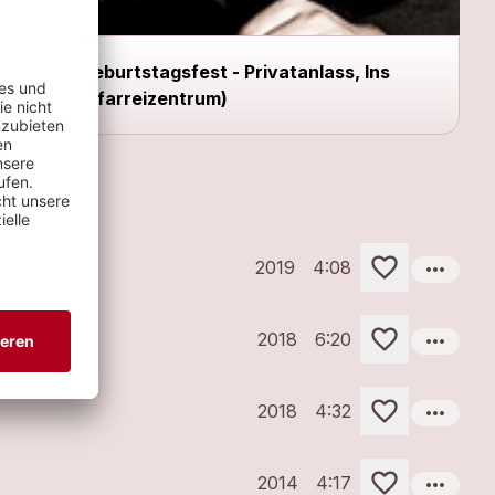
Geburtstagsfest - Privatanlass, Ins
(Pfarreizentrum)
more_horiz
2019
4:08
more_horiz
2018
6:20
more_horiz
2018
4:32
more_horiz
2014
4:17