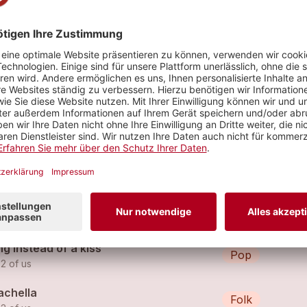
't lie
Hip Hop
 2 of us (feat.
the 2 of us
)
werless remix
Pop
 2 of us
g instead of a kiss
Pop
 2 of us
achella
Folk