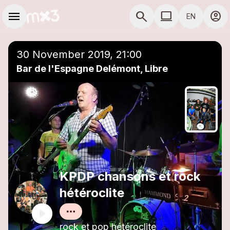
Skip to main content
Main navigation
menu
search
computer
account_circle
EN
close
Add to a playlist
COMPUTER USE D
30 November 2019, 21:00
Bar de l'Espagne Delémont, Libre
KPDP chansons et rock
hétéroclite
rock et pop hétéroclite