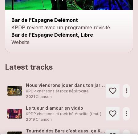
close
Bar de l'Espagne Delémont
KPDP revient avec un programme revisité
Bar de l'Espagne Delémont, Libre
Website
Latest tracks
Nous viendrons jouer dans ton jardin !
more_horiz
KPDP chansons et rock hétéroclite
2021
Chanson
Le tueur d amour en vidéo
more_horiz
KPDP chansons et rock hétéroclite (feat. )
2019
Chanson
Tournée des Bars c'est aussi ça KPDP
more_horiz
KPDP chansons et rock hétéroclite (feat. )