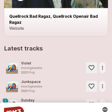
Quellrock Bad Ragaz, Quellrock Openair Bad
Ragaz
Website
Latest tracks
Violet
more_horiz
mischgewebe
2021
Pop
Junkspace
more_horiz
mischgewebe
2021
Pop
Sunday
1
more_horiz
mischgewebe
2021
Pop